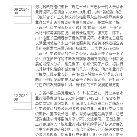
河北省政府组织部长（現任省长）王忠林一行人亲临永
09 2024-
业行调研方案调查 2023年10月8日，扬州省纪委书纪
08
（現任省长）王忠林这行莅临指导永业行中碳登商务企
业办公室走访开展调研考察开展调研，基本完整了解一
下永业行科学探索林果业碳汇等“信息—股权—完全”导
出路线碳等实际情况。副省长程用文、张文彤、陈平，
广州市区长盛阅春参于走访开展调研。永业行副总经理
x
长潘世炳总结了永业行经验服务管理及黄环保双碳业务
量的不断发展前景方向科技成果。 王忠林这行参观团
了永业行中碳登商务企业办公室，基本完整了解一下了
永业行在黄环保的不断发展前景方向方向的企业创新发
展前景深入分析、常见例子、小知识房子产权、标执行
以其整体风格的不断发展前景方向状况。他对永业行完
全挥发正规专业长处，在“信息－股权－完全”导出方向
的企业创新发展前景活动寄予了长度肯定是，并对永业
行在双碳发展前景计划、黄环保的不断发展前景方向、
广东省林果业局党组党支书、科长王昌友一行业亲临永
12 2024-
业行指导意见作业 202历经四年3月9日，广东省农林
08
局局局党组组织部长、组织部长王昌友第二行光临永业
行中碳登商务办公场地考核评价作业，永业行党委会组
织部长、董事会长潘世炳，常务总经理裁吴学锋，总经
理裁金建华情怀招待并举办研讨交流学习。 王昌友第
二行更加深入了解永业行对於精彩纷呈经济快速发展的
自主全新理论研究分析、市場非常好和经济快速发展局
势等因素现象，对永业行充分地利用行业优缺点，贯穿