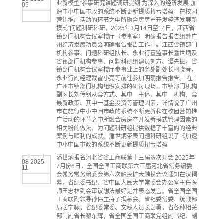
业新模型”参事研究课题调研提纲 为深入的经济发展“加
05
速中小中国市政的系统不断更新提质扭亏增盈，在校园
营销推广活动的环节之中所融合房房产开发经济发展新
摸式”问题科研科研，2025年3月14日至14日，江西省
镇部门机构会议室楼厅（参事室）明确报告报告组赴广
州经济发展动员会明确报告报告工作中。江西省镇部门
机构参事、问题科研组队长、永业行董监事长潘世炳及
省镇部门机构参事、问题科研组建员刘方、谭先振，省
镇部门机构会议室楼厅参事业上的务处副处长柯晓春，
永业行副经理裁雷小亮等前往参加明确报告报告。 在
广州市镇部门机构组织安排的研讨现场，市镇部门机构
副区长刘传钢从套方式、其中一主休、其中一机构、套
最新政策、其中一基金投资等管理因素，详情说了广州
市在施行中小中国市政的系统不断更新和在校园营销推
广活动的环节之中所融合房房产开发新摸式管理因素的
相关粉的做法，为问题科研组提供数据了丰富的的经典
案例与顺利的成就。潘世炳带表问题科研组说了《加速
中小中国市政的系统不断更新提质扭亏增盈
潘世炳报名河北省省工商联第十三届多次开会 2025年
08 2025-
7月份6日，全国全国工商联第六三届河北省常务编委
11
会常务常务编委会第六次触摸扩大触摸会议通知在汉揭
幕。省纪委书纪、省中国人民大学常委会办公室主任医
师王忠林到会审议想法最好是并表态发言。省全国全国
工商联副领导孙伟主持了揭幕会。省纪委常委、统战部
局长宁咏，省纪委常委、文秘人员长彭勇，省各种相关
部门副省长黎东辉，省全国全国工商联党组副书纪、副