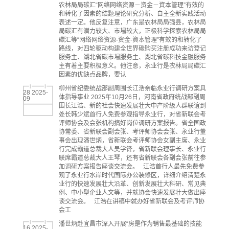
农林局局碳汇“网络网络资源－资金－資本管理”有效的
和转化了因素的结题理论研究分析、自主全新实践活动
表述一定。他反复注意，广东是农林局局强县，农林局
局碳汇有潜力较大、市場较大，正极科学探索农林局局
碳汇等“网络网络资源-资金-資本管理”有效的和转化了
路线，对四轮驱动构建全世界碳购买注册成功来访登记
服务主、湖北省碳市場服务主、湖北省碳科技金融服务
主有着主要积极意义。他注意，永业行是农林局局碳汇
因素的优缺点品牌，要认
柳州省纪委统战部副周围长江浩亲临永业行调研方案具
28 2025-
体指导事业 2025年10月26日，河南省政府统战部副周
09
围长江浩、新的社会快速发展壮大中产阶级人群联谊到
处长韩少斌首行人免费参观指导永业行，对省新联会考
评师协会及会张机构搞好岗位调研方案报告。省全国政
协常委、省新联会副会张、考评师协会会张、永业行董
事会出现潘世炳，省新联会考评师协会女副主席、永业
行完成霸道总裁大人吴学锋，省新联会理事长、永业行
联席霸道总裁大人王琴，还有省新联会各副会张前往参
加调研方案报告座谈交流会。 江浩首行人最先免费参
观了永业行水岸时代国际办公装修区，详细介绍清楚永
业行的快速发展壮大沿革、创新发展壮大科研、常见典
例、中小型企业人文等，并就协会快速发展壮大做出座
谈交流会。 江浩在讲稿中就办好省新联会及考评师协
会工
潘世炳赴宜昌市深入开展“房是作为销售最基础的技能
16 2025-