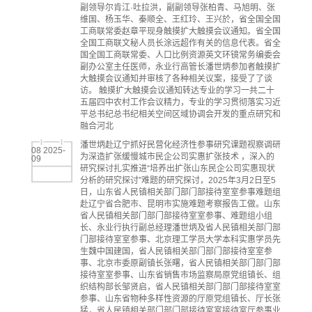
副领导尔肯江·吐拉洪，副副领导张柏青、马旭明、张
维国、杨玉华、秦顺全、王红玲、王兴於，省全国全国
工商联常委赵章平现身触摸扩大触摸会议通知。省全国
全国工商联文秘人员长涂远超作有关的信息代表。省全
国全国工商联常委、人口比例资源英文环镜常务编委会
副办公室主任医师，永业行高管长潘世炳参加者触摸扩
大触摸会议通知并审核了各种相关议案，接受了了谈
访。 触摸扩大触摸会议通知转达专业的学习一共二十
五届四中农村工作会议精力，专业的学习贯彻落实习近
平总书纪总书纪相关空间区域协调会开发的重点研究和
融合河北
潘世炳赴辽宁抓好民营化经济性参事研究课题视察调研
08 2025-
为深造扩张缓慢城市民企公司实惠扩张技术 ，深入的
09
研究探讨扎实推进“培养出扩张山东民企公司实惠现状
分析的研究探讨”难题的研究探讨，2025年3月2日至5
日，山东省人民镇相关部门部门部接待室室参事难题组
赴辽宁省合肥市、昆明市实施难题考察报告工做。山东
省人民镇相关部门部门部接待室室参事、难题组小组
长、永业行执行副总经理潘世炳及省人民镇相关部门部
门部接待室室参事、北京理工学员大学本科实惠学员先
生魏中国建国，省人民镇相关部门部门部接待室室参
事、北京市委原副镇长张曙，省人民镇相关部门部门部
接待室室参事、山东省销售市场监察局原党组镇长、组
织结构部长邹贤启，省人民镇相关部门部门部接待室室
参事、山东省物种多样性资源的厅原党组镇长、厅长张
猛，省人民镇相关部门部门部接待室室接待室厅参事业