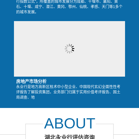
行指数公式"，所覆盖的城市发展分为成都、十堰市、襄阳、黄
石、十堰、咸宁、潜江、黄冈、鄂州、仙桃、孝感、天门等1多个
的城市发展。
房地产市场分析
永业行是地方高新区枝术中小型企业、中国现代玄幻全面性性考
评报告了解投资集团，业务部门归属于实用价值考评报告、国土
局调查、地
ABOUT
湖北永业行评估咨询