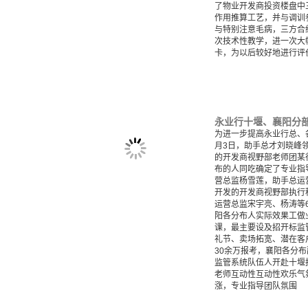
了物业开发商投资楼盘中
作用推算工艺，并与调训
与特别注意毛病，三方合
次技术性教学，进一次大
卡，为以后较好地进行评
永业行十堰、襄阳分
为进一步提高永业行总、各
月3日，助手总才刘晓峰
的开发商视野部老师团某
布的人同吃确定了专业指
营总监杨雪莲，助手总运
开发的开发商视野部执行
运营总监宋宇亮、杨涛等
阳各分布人实际效果工做
课，最主要设及招开标监
礼节、卖场拓宽、潜在客
30余万报考，襄阳各分
监管系统队伍人开赴十堰
老师互动性互动性欢乐气
涨，专业指导团队氛围