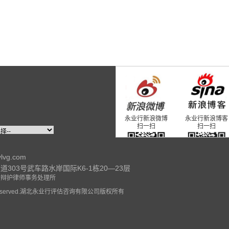
永业行新浪微博
永业行新浪博客
扫一扫
扫一扫
ylvg.com
303号武车路水岸国际K6-1栋20—23层
永业行官方微信
永业行研究院微
日辩护律师事务处理所
扫一扫
扫一扫
ghts Reserved.湖北永业行评估咨询有限公司版权所有