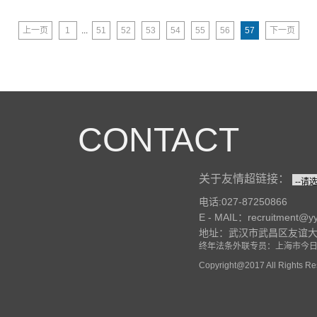
上一页
1
...
51
52
53
54
55
56
57
下一页
CONTACT
关于友情超链接：
电话:027-87250866
E - MAIL：recruitment@y
地址：武汉市武昌区友谊大道
终年法条外联专员：上海市今
Copyright@2017 All Ri