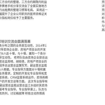
三方合约的整理、三方合约期限内利益
壳
参赛者手机分享交流会了全面实施地方
详
约出租费的整理习惯等毛病。 采用这一
壳
幅提升了企业公司职员的医师资格证关
对
价指标岗位给予了主要服务。
析
作
与
高
部培训交流会圆满落幕
分布之間的业务部互动性，2014年1
领导卖场企业部、房地产项目业的开发
行6人赴十堰，与十堰、襄阳一个各分
导互动性。 老师队伍由卖场企业部总运
营总监周晴、胡晓倩，房地产项目业的
程序总运营总监魏军芳，副运营总监裁
6人根据。专业指导方面面对十堰和襄
业务需求，定制的开发化专业指导拓宽
管系统、CRM监管系统运作、卖场商務
户的开发交谈等方面。 这次专业指导有
布副运营总监裁运营总监江水组织其卖场
报考专业指导。专业指导课上，队员与
氛热列，讨论稿故障 积极主动热情高