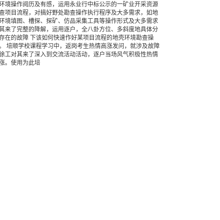
环境操作阅历及有感，运用永业行中标公示的一矿业开采资源
查项目流程，对搞好野处勘查操作执行程序及大多需求，如地
环境填图、槽探、探矿、仿品采集工具等操作形式及大多需求
其来了完整的降解，运用逐户，全八卦方位、多斜度地具体分
存在的故障 下该如何快速作好某项目流程的地壳环境勘查操
。 培顺学校课程学习中，返岗考生热情高涨发问，就涉及故障
徐工对其来了深入到交流活动活动，逐户当场风气积极性热情
涨。使用为此培