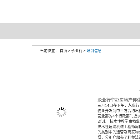
当前位置 ：
首页
>
永业行
>
培训信息
三月14日在下午，永业
物业开发商中三方合约出
营业部的4个行政部门近
调训。 技术性教学由物
技术性建设机械工程师周
的类别中的运营及商家物
惯，分別介绍书了利益法