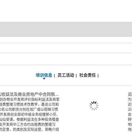
培训信息
员工活动
社会责任
|
|
|
永业行举办房地产评估收益法及商业房地产中合同租金处理方式培训
近
行创办物业开发商评价指标利益法及商家
为
租费整理习惯技术性教学，基总公司和
近
30名公司职员分別在现厂或以视頻习惯
正
业开发商创业部初中级业务经理郭小芬、
会
仙仙受课，根据利益法在多种投资楼盘
转
业开发商中三方合约出租费的整理习
地
的定意、的类别及实际运营，简略介绍
场