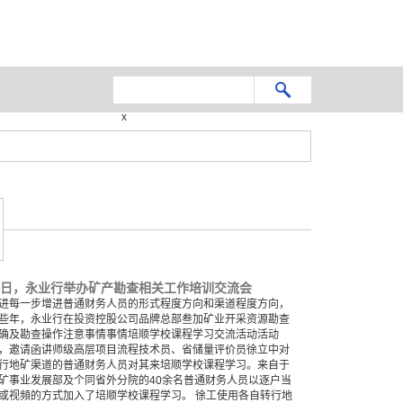
x
日，永业行举办矿产勘查相关工作培训交流会
进每一步增进普通财务人员的形式程度方向和渠道程度方向，
些年，永业行在投资控股公司品牌总部叁加矿业开采资源勘查
确及勘查操作注意事情事情培顺学校课程学习交流活动活动
，邀请函讲师级高层项目流程技术员、省储量评价员徐立中对
行地矿渠道的普通财务人员对其来培顺学校课程学习。来自于
矿事业发展部及个同省外分院的40余名普通财务人员以逐户当
或视頻的方式加入了培顺学校课程学习。 徐工使用各自转行地