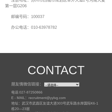
注册地址：苏州市西城市规划区阜外大道2号河南大夏
第一层G206
邮编号码：100037
办公电话：010-63978782
CONTACT
朋友情微信链接：
电话:027-87250866
E - MAIL：recruitment@yylvg.com
地址：武汉市武昌区友谊大道303号武车路水岸国际K6-1
栋20—23层