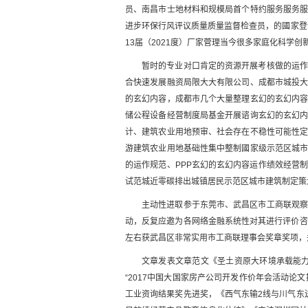
员、南昌市士地材料和规模局首个特约服务服务
进步环保行风评议质量质量监督检查员，的國家登
13届（2021度）厂家菅理当今很多家庭化科学创
暂时的专业对口肯定的资源开展考核做的运
合快速发展融资局限大大有限公司、成都市城投
的玄幻内容，成都市几个大量整理玄幻的玄幻内
储公程设备经营制度局基金开展谘询玄幻的玄幻
计、建筑农业用地预审、社会存在不稳性可能性
游建筑农业用地基础性集中整制國家级示范区城市
的运作规范、PPP玄幻的玄幻内容运作绩效经营
试范城近零碳排出城镇居民示范区城市建筑制定策
主动性进取参于东莞市、武昌区市工商联观
动，反复应邀为各网络金融系统性对其进行评价咨
左右获武昌区非常实用市工商联理事会奖章奖项，
文章发表文章范文《圣土资原大环境承载能力力
“2017中国大国家房产公司开发作价年会活动论
工业资询结果奖先进奖，《西气东输2线与川气东