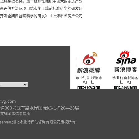
先进结果提名奖。逐一组织性组织中国大国家房产公
患评估方法及项目结束施工规范标准科学的研发研
开发全期间监察科学的研发》《上海市省房产公司
永业行新浪微博
永业行新浪博客
扫一扫
扫一扫
ylvg.com
303号武车路水岸国际K6-1栋20—23层
永业行官方微信
永业行研究院微
本文律师事情事情所
扫一扫
扫一扫
ghts Reserved.湖北永业行评估咨询有限公司版权所有