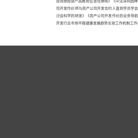
目效绩经营产品教育信息化体统》《中法深圳园林
司开发作价师与房产公司开发合约人直到学员学
讨会科学的研发》《房产公司开发作价的业务导
开发行业市场平稳键康发展趋势长效工作机制工作