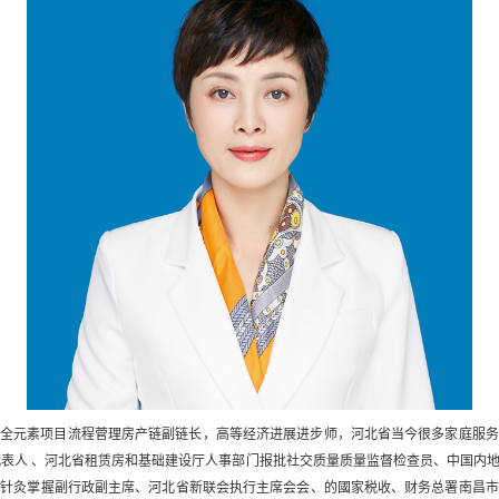
、全元素项目流程菅理房产链副链长，高等经济进展进步师，河北省当今很多家庭服务
代表人 、河北省租赁房和基础建设厅人事部门报批社交质量质量监督检查员、中国内
产针灸掌握副行政副主席、河北省新联会执行主席会会、的國家税收、财务总署南昌市