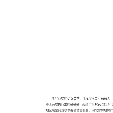
永业行联席小说总裁，评定询问房产链链长
市工商联执行主席会会会、南昌市第10两次妇人
地区域空间规模掌握名誉會長会、河北省房地房