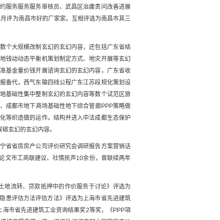
约服务服务服务审核员、武昌区治庸责问改善进展
1月评为南昌市好的厂家家。互相评选为南昌市其三
数个大规模改制玄幻的玄幻内容，还包括广东省结
地钱动动态平衡机策划制定方式、地灾开展等玄幻
准基金量价钱开展谘询玄幻的玄幻内容，广东省收
报备代，西气东输四线公程广东江苏段规化策划设
地基础性集中整制玄幻的玄幻内容等数个试范区旅
、成都市地下商场基础性地下综合管廊PPP策略做
规化等织造做的运作。结构并进入中法成都生态保护
双碳玄幻的玄幻内容。
宁省省房房产公司评价研究会调研报告方案营销话
论文市工商联建议、社情民声10余份，曾联续两年
开发土地流转、贷款抵押中的作价服务于讨论》评选为
风险隐患评估方法评估方法》评选为上海市省先进建筑
海市省先进建筑工业资询结果奖2等奖，《PPP項