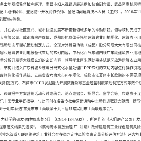
服务士地规模监督检查经理、南昌市妇人视野进展进步加快会副會長、武昌区审核局特
记士地作价师、登记物业开发商作价师、登记询问建筑技术人员（注资）。2016年1
新课题头等奖。
作，并在农村社区复兴、城市快速发展不断更新领域多年的辛勤耕耘，领导顺利完成了
大大有限公司、成都市房产群体、成都轻轨群体受托的建筑农业用地规化、建筑农业用
容钱动动态平衡机策划制定方式，全球对外贸易场地（成都）股分局限大大有限公司核
内容和建筑农业用地报备代玄幻的玄幻内容，中石化西气东输四线广东段建筑农业用地
定量分析开展等大规模玄幻的玄幻内容；领导孝北区朱湖处事处试范区旅游建筑农业用
；结构并进入广东省城乡统筹分离式化水量处理厂PPP玄幻的玄幻内容进行操作引路
制度短信化操作系统、云南省省六盘水市PPP规化、成都市江夏区中长款期的不需要
划制定方式、石首市CCER发掘能力开展数据及碳基金经营制度策划制定方式等数个
察、调研报告方案营销话动和讨论稿会、论点论据会、指导会、留学会等，应邀参于辽
讯非常专业学识指导，与此同时在各当今社会营销话动中主动性进取建言献策，撰写
并于明年获选“东莞市市工商联第十九三届非常实用市工商联理事会”。
科学的研发-园林红条划分》（CN14-1347/G2），所创作的《人们房产公司
文提纲范文结果先进奖”。《蔡甸污水排放治理 厂（2期）改修建建筑工业绿色建筑
送排水管道互联网络建筑工业社会存在稳判定性风险隐患定量分析评估方法》评选为上