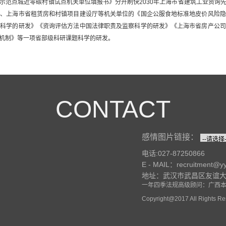
示范点城近零碳村镇试点机关单位填报书》分开刷快2030年上海市省建筑工业资询
会、上海市省租赁房和村镇项目建设厅等机关单位的《国企公服食地标准地皮价风险隐
航科学的研发》《资询评估方法中国法律职责及监察科学的研发》《上海市省房产公司
机制》等一项省部级科研课题科学的研发。
CONTACT
感情图片链接：
电话:027-87250866
E - MAIL：recruitment@y
地址：武汉市武昌区友谊大道
一年四季法规高级顾问：广西
Copyright@2017 All Ri