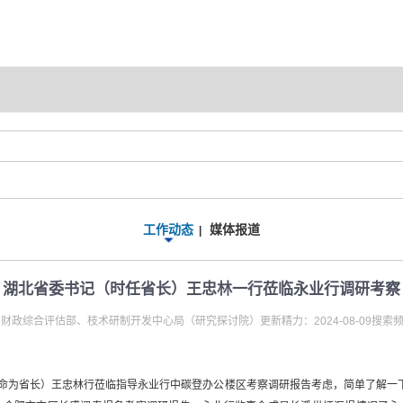
工作动态
媒体报道
|
湖北省委书记（时任省长）王忠林一行莅临永业行调研考察
财政综合评估部、枝术研制开发中心局（研究探讨院）更新精力：2024-08-09搜索频率
任命为省长）王忠林行莅临指导永业行中碳登办公楼区考察调研报告考虑，简单了解一