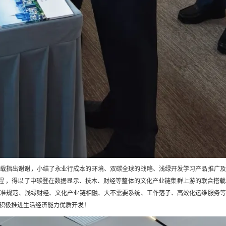
搭载指出谢谢，小结了永业行成本的环境、双碳全球的战略、浅绿开发学习产品推广及
的过程 ，得以了中碳登在数据显示、技木、财经等整体的文化产业链集群上游的联合
标准规范、浅绿财经、文化产业链相融、大不需要系统、工作落子、高效化运维服务等
积极推进生活经济能力优质开发！