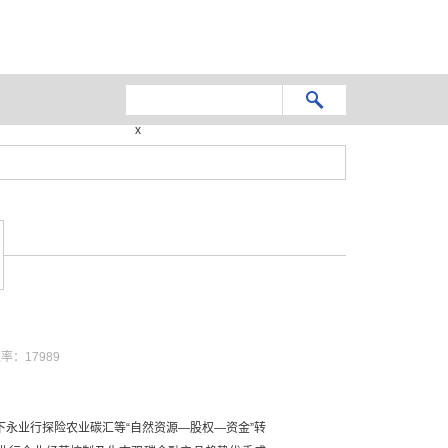
x
：17989
下永业行探险农业碳汇等“自然资源—股权—资金”转