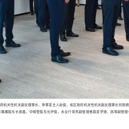
政府机关性机关副女理事长、参事室主人赵俊，省区政府机关性机关副女理事长何丽君
泰集團股东长曾鑫，中碳登股东长尹俊，永业行常务副管理者裁吴学锋、高等副管理