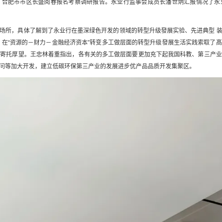
，合肥市市区长盛阅春报名考察调研报告。永业行监事会成员长潘世炳汇报情况了永
场所，具体了解到了永业行在墨深绿色开发的领域的转型升级發展实验、先进典型 
，在“资源的－财力－金融经济资本”转变多工做层面的转型升级發展生活实践索取了
做寄托厚望。王忠林着重指出，各有关的多工做层面要更加充下起我国科教、第三产业
问等加大开发，建立低碳环保第三产业的发展进步优产品品质开发集聚区。