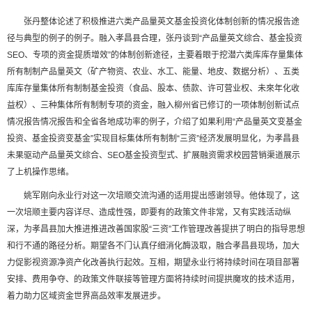
张丹整体论述了积极推进六类产品量英文基金投资化体制创新的情况报告途
径与典型的例子的例子。融入孝昌县合理，张丹谈到“产品量英文综合、基金投资
SEO、专项的资金提质增效”的体制创新途径，主要着眼于挖潜六类库库存量集体
所有制制产品量英文（矿产物资、农业、水工、能量、地皮、数据分析）、五类
库库存量集体所有制制基金投资（食品、股本、债款、许可营业权、未來年化收
益权）、三种集体所有制制专项的资金，融入柳州省已修订的一项体制创新试点
情况报告情况报告和全省各地成功率的例子，介绍了如果利用“产品量英文变基金
投资、基金投资变基金”实现目标集体所有制制“三资”经济发展明显化，为孝昌县
未果驱动产品量英文综合、SEO基金投资型式、扩展融资需求校园营销渠道展示
了上机操作思绪。
姚军刚向永业行对这一次培顺交流沟通的适用提出感谢领导。他体现了，这
一次培顺主要内容详尽、造成性强，即要有的政策文件非常，又有实践活动纵
深，为孝昌县加大推进推进改善国家股“三资”工作管理改善提拱了明白的指导思想
和行不通的路径分析。期望各不门认真仔细消化酶汲取，融合孝昌县现场，加大
力促影视资源净资产化改善执行起效。互相，期望永业行将持续时间在項目部署
安排、费用争夺、的政策文件联接等管理方面将持续时间提拱魔攻的技术适用，
着力助力区域资金世界高品效率发展进步。