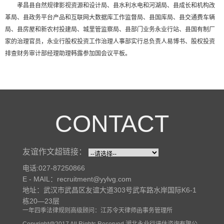
孝昌县自然规律影视资源和设计局、县水利水电和河湖局、县成长和机构改
革局、县政务平台产品和互联网大数据库工作监督局、县国库局、县交通费车辆
局、县房屋和新农村投建局、城里管监察局、县部门业务永业行站、县国有制厂
家的治理官员，永业行股权投资工作治理人事部实行总负责人易博书、股权投资
排查财务审计部经理助理韩露参加国会议平板。
CONTACT
友谊作文超链接：
电话:027-87250866
E - MAIL：recruitment@yylvg.com
地址：武汉市武昌区友谊大道303号武车路水岸国际K6-1
栋20—23层
一年四季法律规则高级顾问：江苏令天律师函事务管理所