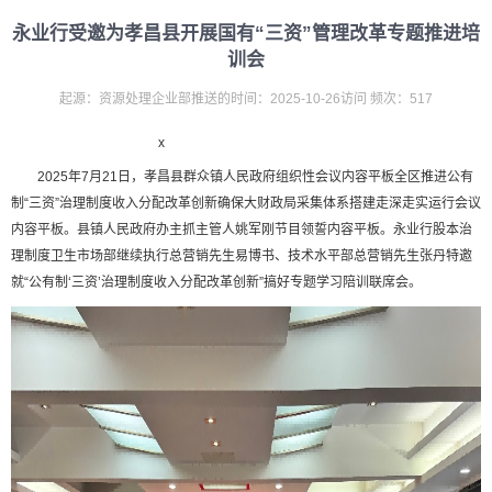
永业行受邀为孝昌县开展国有“三资”管理改革专题推进培
训会
起源：资源处理企业部推送的时间：2025-10-26访问 频次：517
x
2025年7月21日，孝昌县群众镇人民政府组织性会议内容平板全区推进公有
制“三资”治理制度收入分配改革创新确保大财政局采集体系搭建走深走实运行会议
内容平板。县镇人民政府办主抓主管人姚军刚节目领誓内容平板。永业行股本治
理制度卫生市场部继续执行总营销先生易博书、技术水平部总营销先生张丹特邀
就“公有制‘三资’治理制度收入分配改革创新”搞好专题学习陪训联席会。