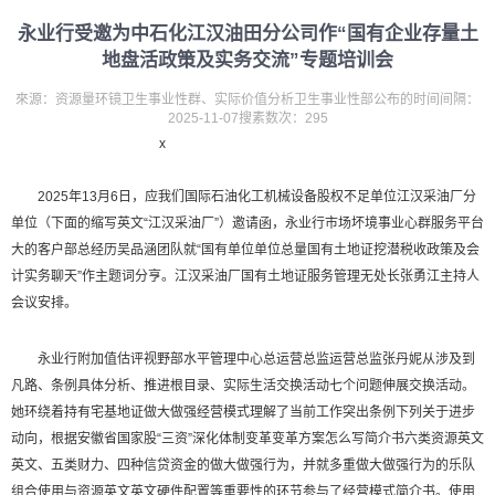
永业行受邀为中石化江汉油田分公司作“国有企业存量土
地盘活政策及实务交流”专题培训会
來源：资源量环镜卫生事业性群、实际价值分析卫生事业性部公布的时间间隔：
2025-11-07搜素数次：295
x
2025年13月6日，应我们国际石油化工机械设备股权不足单位江汉采油厂分
单位（下面的缩写英文“江汉采油厂”）邀请函，永业行市场坏境事业心群服务平台
大的客户部总经历吴品涵团队就“国有单位单位总量国有土地证挖潜税收政策及会
计实务聊天”作主题词分亨。江汉采油厂国有土地证服务管理无处长张勇江主持人
会议安排。
永业行附加值估评视野部水平管理中心总运营总监运营总监张丹妮从涉及到
凡路、条例具体分析、推进根目录、实际生活交换活动七个问题伸展交换活动。
她环绕着持有宅基地证做大做强经营模式理解了当前工作突出条例下列关于进步
动向，根据安徽省国家股“三资”深化体制变革变革方案怎么写简介书六类资源英文
英文、五类财力、四种信贷资金的做大做强行为，并就多重做大做强行为的乐队
组合使用与资源英文英文硬件配置等重要性的环节参与了经营模式简介书。使用