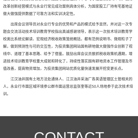
改革创新经营模式与永业行常见成功案例具体分析，为国家股工厂持有宅基地证
做大做强提供数据了可靠方法和实训决定性。
出席会议领导员对永业行专业的优势和产品的模式给予显然，并对这一次专
题会交流活动技术培训教育学校指出真诚感谢领导，表示这一次技术培训教育学
校类比系统论解读、宏观经济税收政策笼统概括，都有范例说明书、微观粒子了
解，做到预测性与可的交互性，为投资集团网站国有耕地做大做强作业创新了视
线中、道理了基本思路、给予了借鉴。鼓劢出席会议员狠抓税收政策机遇期，增
进技术培训教育学校重大成就和转化了，持续性落实国有耕地资本工作管理及币
值改善，提高物资增加，为投资集团网站优质化量快速发展开挖变更长点。
江汉油井国有土地方法处通体人、江汉油井采油厂各英语管理区土管相关的
人，永业行市面区域环境参公群市面运营总监张奎等近50人场地参于此次技术培
训。
CONTACT