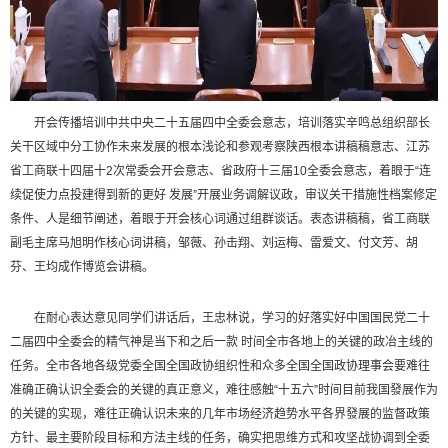
开会传播培训中共中央二十五届四中全委会意志，培训落实辛鸣总组织部长
关干区域中分工协作未来发展的根本浅论和参观考察陕西根本讲稿稿意志、江苏
省工商联十四届十2次常委会开会意志、省政府十三届10全委会意志，着眼于“连
续促使力点投建得到新的更好 发展”开展业务调解议政，审议关干措施性档案修定
条件、人是细节阐述，着眼于开会核心词通过组群谈话。表态讲稿稿，省工商联
副毛主席马旭明作核心词讲稿，邹薇、孙击翔、刘运梅、雷爱文、付文芳、胡
芬、王均成作博览会讲稿。
在耐心表达意见同学们讲话后，王忠林说，学习的好落实好中国国民党二十
二届四中全委会的精气神是当下和之后一款 时间全市各地上的关键的政冶主线的
任务。全市各地各级党委全国全国政协组织性和众多全国全国政协理事会要难往
准确正确认识全委会的关键的真正意义，难往感触“十五六”时间目前我国發展作为
的关键的实现，难往正确认识未来的几年市场经济趋势水平各界發展的监督政策
方针、最主要阶段目标和方法主线的任务，确实把思维方式和攻坚战协调到全委