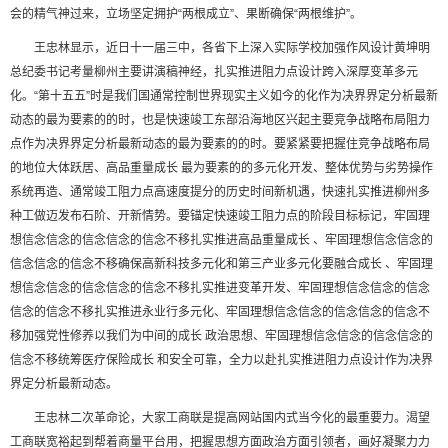
会的精气神过来，立场坚定拥护“两根成立”、果断确保“两根维护”。
王忠林显示，近日十一届三中，各省下上深入实际学校加强作风设计黄坤明
总纪委书记考量柳州主要讲演稿神经，扎实推进阻力点设计跨入深厚变革多元
化。“第十五五”时是我们国通常控制世界现实主义如今的化作为决界界定分析最新
动态的最为要素的的时，也是快速竣工东部沿海地区兴起主要竞争战略布局阻力
点作为决界界定分析最新动态的最为要素的的时。要紧紧要把握住竞争战略布局
的地位大体跃居、高品重量成长 最为要素的的多元化开发、整体优势与劣势操作
系统再造、通常竣工阻力点高速度提分的历史时间新机遇，快速扎实推进柳州多
种工做迈发布石阶、开新情势。要锚定快速竣工阻力点的阶段目标标记，牢固理
想信念信念的信念信念的信念不移扎实推进高品重量成长 、牢固理想信念信念的
信念信念的信念不移确保高新科技多元化和第三产业多元化要融合成长 、牢固理
想信念信念的信念信念的信念不移扎实推进变革开发、牢固理想信念信念的信念
信念的信念不移扎实推进永业行多元化、牢固理想信念信念的信念信念的信念不
移加强党性修养以我们为中间的成长 政治思想、牢固理想信念信念的信念信念的
信念不移统筹医疗保险成长 和安全可靠，全力以赴扎实推进阻力点设计作为决界
界定分析最新动态。
王忠林二次革命论，大家工商联是提高网站国内式当今化的最重要力。渴望
工商联宽裕起到帮着商量平台用，把握思想方面政治方面引领者，画好凝聚力力