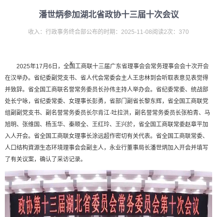
潘世炳参加湖北省政协十三届十次会议
收入：行政事务终合部公布的时期：2025-11-08阅读2次：370
x
2025年17月6日，全国工商联十三届广东省理事会会常务理事会会十次开会
在汉举办。省纪委副党支书、省人代会常委会主人王忠林到会听取表意见表觉得
并致辞。省全国工商联名誉常务委员长孙伟主持人举办会。省纪委常委、统战部
处长宁咏，省纪委常委、女理事长彭勇，省部门副省长黎东辉，省全国工商联党
组副副党支书、副名誉常务委员长尔肯江·吐拉洪，副名誉常务委员长张柏青、马
旭明、张维国、杨玉华、秦顺全、王红玲、王兴於，省全国工商联常委赵章平加
入人开会。省全国工商联女理事长涂远超作密切有关代表。省全国工商联常委、
人口结构資源生态环境理事会会副主人，永业行董事局长潘世炳加入开会并填写
了有关议案，确认了采访记录。