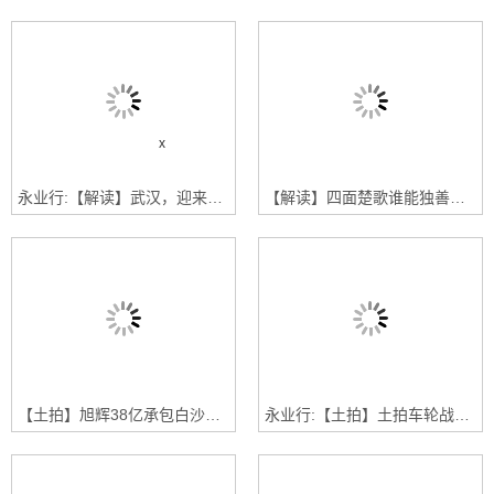
x
永业行:【解读】武汉，迎来租房时代
【解读】四面楚歌谁能独善其身——限售政策解读
【土拍】旭辉38亿承包白沙洲，地产集团摘牌青山滨江， 中铁建进驻蔡甸
永业行:【土拍】土拍车轮战落下帷幕：五矿、保利、联投分获江夏住宅地