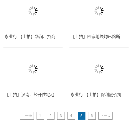
永业行:【土拍】华润、招商、恒隆置业入驻江夏，南海置富拿地经开
【土拍】四宗地块均已熔断，花落谁家下周二见分晓
【土拍】汉南、经开住宅地块未揭牌已熔断， 碧桂园底价夺蔡甸商服地块
永业行:【土拍】保利底价摘得江夏军运村地块
上一页
1
2
3
4
5
6
下一页