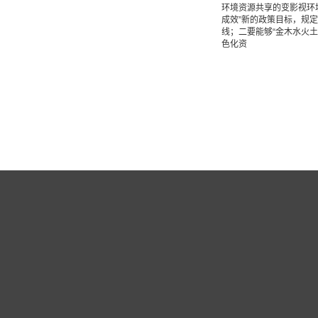
环境资源共享的变影视环
成效”新的政策目标，规
线；二要能够“金木水火
色化资