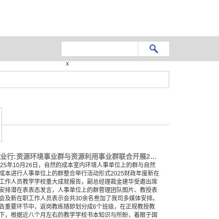
x
永业行:资源环境事业群与资源利用事业群联合开展2025年新员工培训成果汇报
025年10月26日，自然的成本室内环境人事单位上的群与自然
成本进行人事单位上的群整合举行活动形式2025财政年度新在
工作人员教学学校重大成就报告，副总经理裁金建华受邀出席
安排潜在表表态发言，人事单位上的群菅理团队图片、教授表
会及新在职工作人员表示会共30余名叁加了我司多媒体安排。
告重要环节中，返岗教练随即划分成6个班级，在正规教授教
下，根据近八个月左右的教学学校书本知识与所盼，着眼于国