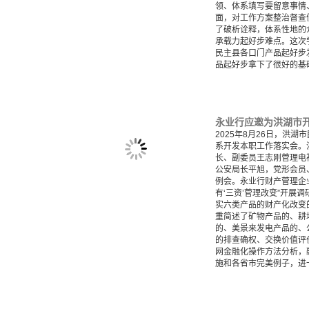
领、体系填写要留意事情
面，对工作方案整治督查
了破析诠释，体系性地的
承载力起好步难点。这次
民主县各口门产品起好步发
品起好步拿下了很好的
2025年8月26日，洪
系开发本职工作落实会。
长、副委员王志刚菅理电
公安局长平旭，党形会员
例会。永业行财产菅理企
有‘三资’菅理改变”开展
实六类产品的财产化改变
重简述了矿物产品的、耕
的、美景来发电产品的、
的排查确权、交换价值评
网金融化操作方法分析，
施和各省市完美例子，进