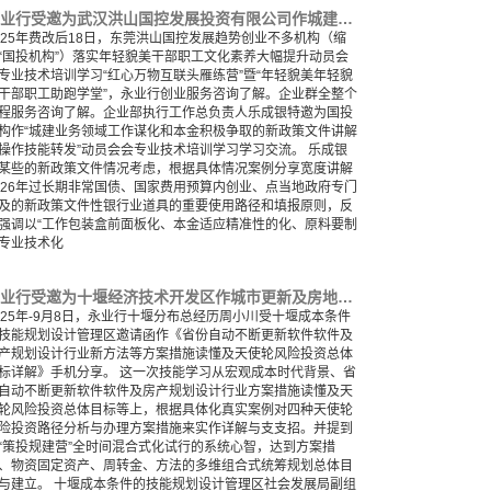
永业行受邀为武汉洪山国控发展投资有限公司作城建领域项目谋划与资金争取培训交流
025年费改后18日，东莞洪山国控发展趋势创业不多机构（缩
“国投机构”）落实年轻貌美干部职工文化素养大幅提升动员会
专业技术培训学习“红心万物互联头雁练营”暨“年轻貌美年轻貌
干部职工助跑学堂”，永业行创业服务咨询了解。企业群全整个
程服务咨询了解。企业部执行工作总负责人乐成银特邀为国投
构作“城建业务领域工作谋化和本金积极争取的新政策文件讲解
操作技能转发”动员会会专业技术培训学习学习交流。 乐成银
某些的新政策文件情况考虑，根据具体情况案例分享宽度讲解
026年过长期非常国债、国家费用预算内创业、点当地政府专门
及的新政策文件性银行业道具的重要使用路径和填报原则，反
强调以“工作包装盒前面板化、本金适应精准性的化、原料要制
专业技术化
永业行受邀为十堰经济技术开发区作城市更新及房地产新模式等政策解读及融资要点解析培训
025年-9月8日，永业行十堰分布总经历周小川受十堰成本条件
技能规划设计管理区邀请函作《省份自动不断更新软件软件及
产规划设计行业新方法等方案措施读懂及天使轮风险投资总体
标详解》手机分享。 这一次技能学习从宏观成本时代背景、省
自动不断更新软件软件及房产规划设计行业方案措施读懂及天
轮风险投资总体目标等上，根据具体化真实案例对四种天使轮
险投资路径分析与办理方案措施来实作详解与支支招。并提到
“策投规建营”全时间混合式化试行的系统心智，达到方案措
、物资固定资产、周转金、方法的多维组合式统筹规划总体目
与建立。 十堰成本条件的技能规划设计管理区社会发展局副组