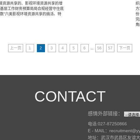
境资源共享的、影视环境资源共享的增
织
定基层工作财务预算局局合规经营守住底
方
土数”六类影视环境资源共享的搞活、特
份
完
角
上一页
1
2
3
4
5
6
...
56
57
下一页
CONTACT
感情外部链接：
电话:027-87250866
E - MAIL：recruitment@y
地址：武汉市武昌区友谊大道