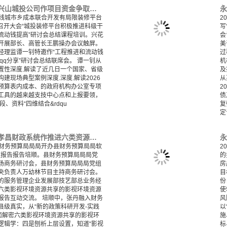
永业行:永业行受邀为兴山城投公司作项目资金争取专题培训
山四线城市乡成本联合开发有局限装修平台
2
 召开大会“城投装修平台积极推进科级干
写
流动钱提高”研讨会总结课程培训。兴花
会
开展部长、高管长王鹏操办会议触屏。
美
经理监谭一钊特邀作“工程推进和流动钱
过
qq分享”研讨会总结联席会。 谭一钊从
机
置性深度.解读了近几日一个国家、省级
及
建现场典型案例深度.深度.解读2026
从
预算表内成本、的政府机构办公室专项
2
工具的越来越支技中心点和上报要领，
债
、资料“四维结合&rdqu
复
定
永业行:永业行受邀为孝昌财政系统作推进六类资源资产化改革专题交流
昌县财务预算局局局开办县财务预算局局软
2
专题报告报告培顺。县财务预算局局局党
的
场商务研讨会，县财务预算局局局党组
房
央负责人万幼林节目主持商务研讨会。
目
的服务管理企业发展部技艺部总业务经
份
六类影视环境资源共享的影视环境资源
使
报告互动交流。 培顺中，张丹融入财务
风
县级真实，从“新的政策科研开发-实践
以
方面解密六类影视环境资源共享的影视环
施
逻辑学：四是刨析上层设置，知道“影视
标