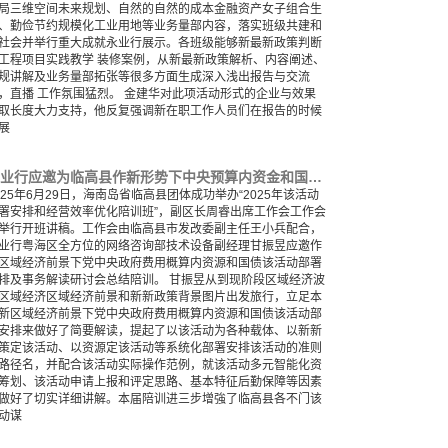
局三维空间未来规划、自然的自然的成本金融资产女子组合生
、勤俭节约规模化工业用地等业务量部内容，落实班级共建和
社会并举行重大成就永业行展示。各班级能够新最新政策判断
工程项目实践教学 装修案例，从新最新政策解析、内容阐述、
规讲解及业务量部拓张等很多方面生成深入浅出报告与交流
，直播 工作氛围猛烈。 金建华对此项活动形式的企业与效果
取长度大力支持，他反复强调新在职工作人员们在报告的时候
展
永业行应邀为临高县作新形势下中央预算内资金和国债项目谋划及实务解析专题培训
025年6月29日，海南岛省临高县团体成功举办“2025年该活动
署安排和经营效率优化陪训班”，副区长周睿出席工作会工作会
举行开班讲稿。工作会由临高县市发改委副主任王小兵配合，
业行粤海区全方位的网络咨询部技术设备副经理甘振昱应邀作
区域经济前景下党中央政府费用概算内资源和国债该活动部署
排及事务解读研讨会总结陪训。 甘振昱从到现阶段区域经济波
区域经济区域经济前景和新新政策背景图片出发旅行，立足本
新区域经济前景下党中央政府费用概算内资源和国债该活动部
安排来做好了简要解读，提起了以该活动为各种载体、以新新
策定该活动、以资源定该活动等系统化部署安排该活动的准则
路径名，并配合该活动实际操作范例，就该活动多元智能化资
筹划、该活动申请上报和评定思路、基本特征后勤保障等因素
做好了切实详细讲解。本届陪训进三步增強了临高县各不门该
动谋