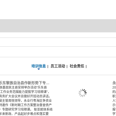
培训信息
员工活动
社会责任
|
|
|
永业行:永业行受邀为乐东黎族自治县作新形势下专项债项目谋划及实务解析专题培训
东黎族基层民主县安排举办活动“乐东县
2
理工作业务范围能力提拔学习培顺课”，
的
商务扩大会议并且做好开班动员讲话。
职
副主管周悦领导，永业行粤海区争资业
人
特邀作《新时期工作方案整治督查债产
示
》专题研究学习培顺课。 耿亚妮体系结
报
年来新政、产品起好步难点和落实要
学