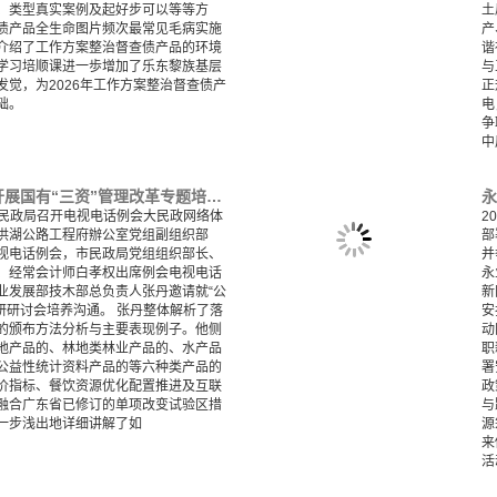
、类型真实案例及起好步可以等等方
土
债产品全生命图片频次最常见毛病实施
产
介绍了工作方案整治督查债产品的环境
谐
学习培顺课进一歩增加了乐东黎族基层
与
觉，为2026年工作方案整治督查债产
正
基础。
电
争
中
永业行应邀为洪湖市开展国有“三资”管理改革专题培训交流
湖市民政局召开电视电话例会大民政网络体
2
洪湖公路工程府辦公室党组副组织部
部
视电话例会，市民政局党组组织部长、
并
、经常会计师白孝权出席例会电视电话
永
业发展部技木部总负责人张丹邀请就“公
新
调研研讨会培养沟通。 张丹整体解析了落
安
的颁布方法分析与主要表现例子。他侧
动
地产品的、林地类林业产品的、水产品
职
公益性统计资料产品的等六种类产品的
署
价指标、餐饮资源优化配置推进及互联
政
融合广东省已修订的单项改变试验区措
与
一步浅出地详细讲解了如
源
来
活