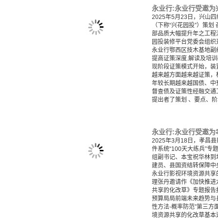
2025年5月23日，兴
（下称“兴花园投”）策划
部品质大幅提升年之工程
园投装修平台党委会组织
永业行鄂西区技木基地副
提高证策深度.解读及培训
现阶段证策模式开始，装
越来越方面越来越证策，构
年较长期越来越国债、中
督查债及证策性经融交通
提出者了策划 、要点、阶段
2025年3月18日，孝
件系统“100天大练兵”
组副书记、本宝祝华林到
建员、县国资结转保障中
永业行影视环境资源共享
理张丹邀请作《加快推进
共享的化改草》专题报告
预算局局前端未来趋势与
性方法-概率防范”第三
境资源共享的化改草基本