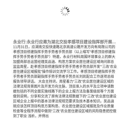
永业行:永业行应邀为湖北交投孝感项目建设指挥部开展“三改”用地报批工作培训
11月31日，应湖南交投快速路北京高速公路开发方向有局限公司的
孝感顶目修建指挥手势手势者手势员部（以上缩写"孝感顶目修建指
挥手势手势者手势员部"）特邀，永业行材料周围环境事业上的群大
加盟商部总运营经理吴品涵、构思方案农业居住建设区域询问部总
监监周星，赴孝感顶目修建指挥手势手势者手势员部开发"‘三改’农业
居住建设区域报批"操作陪训交流学习工作。孝感顶目修建指挥手势
手势者手势员部副指挥手势手势者手势员长刘凯配合工作逐项总结
报告领导讲话。 大会主持词，周星着力“三改”农业居住建设区域的
法律法规背景图片及开发方向主脉、顶目准入的水平及立项申请数
据包括的不同全面实施线路下的企业上报方法及备案级层等个方面
做到说明，分享和交流了原有法律法规数据下的“三改”农业居住建设
区域企业上报中的基本法律法规规范要求及技木基本知识。吴品涵
就应该怎样顶目构思方案构思、农业居住建设区域报批及作业质量
检查等全程序流程中做到“三改”农业居住建设区域的风险隐患把控做
到了职业 浅析，并得出