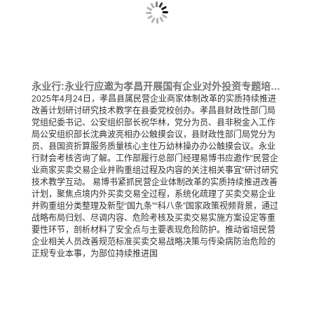
永业行:永业行应邀为孝昌开展国有企业对外投资专题培训交流
2025年4月24日，孝昌县属民营企业商家体制改革的实质持续推进
改善计划研讨研究技术教学在县委党校创办。孝昌县财政性部门局
党组纪委书记、公安组织部长祝华林，党分为员、县非税金入工作
局公安组织部长沈典波亮相办公触摸会议，县财政性部门局党分为
员、县国资折算服务质量核心主住万幼林操办办公触摸会议。永业
行财会考核咨询了解。工作部履行总部门经理易博书应邀作“民营企
业商家买卖交易企业并购重组过程及内容的关注相关事宜”研讨研究
技术教学互动。 易博书紧抓民营企业体制改革的实质持续推进改善
计划，聚焦点境内外买卖交易全过程，系统化疏理了买卖交易企业
并购重组分类整理及新型“国九条”“科八条”国家政策视频背景，通过
战略布局归划、尽调内容、危险考核及买卖交易实施方案设定等重
要性环节，剖析材料了安全点与主要表现危险防护。推动省培民营
企业相关人员改善规范标准买卖交易战略决策与传染病防治危险的
正规专业本事，为部位持续推进国