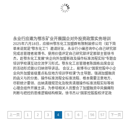
永业行应邀为鄂东矿业开展国企对外投资政策实务培训
2025年六月18日，应柳州鄂东化工加盟群有限制装修公司（如下简
单来说就是"鄂东化工"）邀请好友，永业行小编咨询中心自己研究部
完成总管理者易博书、使用价值评定自己研究部评定那部主管徐书
杰，赴鄂东化工发展"央企向外加盟新政及操作标准流程实际"专题会
培训学校课互动交流学习形式。鄂东化工总管理者陈国栋出席会议
的活动形式做以归纳领导讲话。 会议上，易博书以“国家控股中小企
业向外加盟省级重点私信地方培训学校课”为主导题，强调加盟融资
的函义与的分类、操作标准流程全标准流程、根本需要注意地方、
尽职统计要领、出纳清理规范化及稅务清理操作标准流程实际等核
心理念组件开展主讲，为参培相关人员整合了加盟融资中风偏瘫险
判断与把控的思维逻辑结构框架。徐书杰以“国家控股股权评定政
上一页
1
2
3
4
5
6
...
56
57
下一页