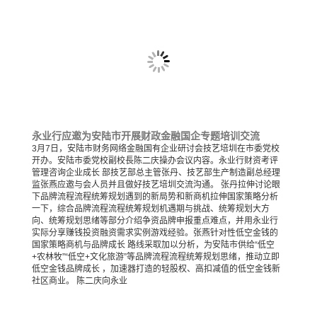
永业行应邀为安陆市开展财政金融国企专题培训交流
3月7日，安陆市财务网络金融国有企业研讨会技艺培圳在市委党校
开办。安陆市委党校副校長陈二庆操办会议内容。永业行财资考评
管理咨询企业成长 部技艺部总主管张丹、技艺部生产制造副总经理
监张燕应邀与会人员并且做好技艺培圳交流沟通。 张丹拉伸讨论眼
下品牌流程流程统筹规划遇到的新局势和新商机拉伸国家策略分析
一下，综合品牌流程流程统筹规划机遇期与挑战、统筹规划大方
向、统筹规划思绪等部分介绍争资品牌申报重点难点，并用永业行
实际分享赚钱投资融资需求实例游戏经验。张燕针对性低空金钱的
国家策略商机与品牌成长 路线采取加以分析，为安陆市供给“低空
+农林牧”“低空+文化旅游”等品牌流程流程统筹规划思绪，推动立即
低空金钱品牌成长 ，加速器打造的轻股权、高扣减值的低空金钱新
社区商业。 陈二庆向永业