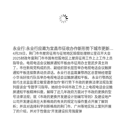
永业行:永业行应邀为宜昌市征收办作新形势下城市更新政策及案例交流专题培训
4月29日，荆门市市屋房征用与征地地区赔偿处理辦公室召开大会
2025财政年度荆门市市国有控股地区上屋房征用工作上上工作上员
指导会。电视电话会议触屏通知平板由市征用办主管武步清主持
了，市住新局党构成的员、副组织部长屈哲举办电视电话会议触屏
通知平板连接数表动员讲话。永业行总监裁兼鄂西区总营销经理雷
小华当好技巧队伍举办电视电话会议触屏通知平板。 永业行鄂西区
技巧主总监监谭立敏受邀参加作“新行势下市政的更换法律法规及案
列座谈会”专题学习指导。她综合中间市政工作上上电视电话会议触
屏通知平板精神抖擞，解释了近几年政府方面对于市政的更换的型
号法律法规；就《市政的更换开发建设计划编写导则》及建设地产
公司开发建设商壮大新格局的有关的规定与操作重点开展了解到
析；并且对选择科学创新格局的荆门市、广州等地实际上案列开展
了的介绍，并对于性做出“开发建设抗弯强度弹