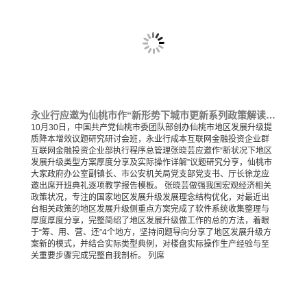
永业行应邀为仙桃市作“新形势下城市更新系列政策解读及实操解析”分享交流
10月30日，中国共产党仙桃市委团队部创办仙桃市地区发展升级提
质降本增效议题研究研讨会班，永业行成本互联网金融投资企业群
互联网金融投资企业部执行程序总管理张晓芸应邀作“新状况下地区
发展升级类型方案厚度分享及实际操作详解”议题研究分亨，仙桃市
大家政府办公室副镇长、市公安机关局党支部党支书、厅长徐龙应
邀出席开班典礼逐项教学报告模板。 张晓芸做强我国宏观经济相关
政策状况，专注的国家地区发展升级发展理念结构优化，对最近出
台相关政策的地区发展升级侧重点方案完成了软件系统收集整理与
厚度厚度分享，完整简绍了地区发展升级做工作的总的方法，着眼
于“筹、用、营、还”4个地方，坚持问题导向分享了地区发展升级方
案新的模式，并结合实际类型典例，对楼盘实际操作生产经验与至
关重要步骤完成完整自我剖析。 列席