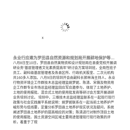
x
永业行应邀为罗田县自然资源和规划局开展耕地保护等专题培训交流
八月8日至10日，罗田县自然美物资和设计规划局在县委党校开展调
研业务“基层管理者文化素质提高年”研讨会方案培圳班，全局性班子
员工、副科级基层管理者及各县区所、行政机关股室、二次元机构
共160多人添加。八月9日的培圳开会由副科长郭林海主持人，永业
行物资环境企工作群技木总监经理监姚梦妮、陈清、宋薇及物资用
企工作群专业市场总监经理监田应军应邀参与，体现了土地养护、
土地的使用报批、混合式土地的使用批发商等研讨会方案开展调研
业务培圳讨论。 培圳中，三维技木总监经理监联系在一起现行现行
政策与社会实践展平系統说明：姚梦妮联系在一起当前土地养护严
峻形势与低线要，定量分析罗田县土地养护现实状况及疑问，系统
阐述罗田县土地养护的提高相应的对策；陈清进行对制作顶目土地
的使用报批、国土资源空间区域主要用途管理现行现行政策的评
析，着重于了规