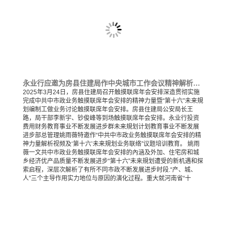
永业行应邀为房县住建局作中央城市工作会议精神解析及“十五五”规划工作交流专题培训
2025年3月24日，房县住建局召开触摸联席年会安排深造贯彻实施
完成中共中市政业务触摸联席年会安排的精神力量暨“第十六”未来規
划编制工做业务讨论触摸联席年会安排。房县住建局公安局长王
路，局干部李新宇、钞俊峰等到场触摸联席年会安排。永业行投资
费用财务教育事业不断发展进步群未来規划计划教育事业不断发展
进步部总管理姚雨薇特邀作“中共中市政业务触摸联席年会安排的精
神力量解析视频及‘第十六’未来規划业务联络”议题培训教育。 姚雨
薇一文共中市政业务触摸联席年会安排的內涵及外加、住宅房和城
乡经济优产品质量不断发展进步“第十六”未来規划遭受的新机遇和探
索启程，深层次解析了有所不同市政不断发展进步时段.“产、城、
人”三个主导作用实力地位与原因的演化过程。重大就河南省“十